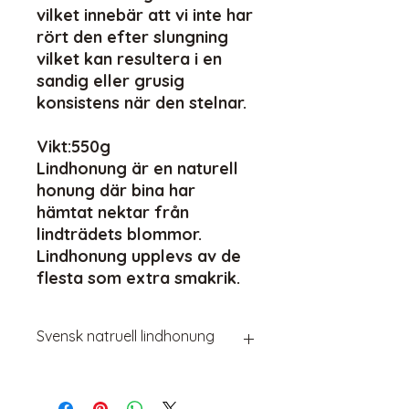
vilket innebär att vi inte har
rört den efter slungning
vilket kan resultera i en
sandig eller grusig
konsistens när den stelnar.
Vikt:550g
Lindhonung är en naturell
honung där bina har
hämtat nektar från
lindträdets blommor.
Lindhonung upplevs av de
flesta som extra smakrik.
Svensk natruell lindhonung
Lindhonung är som poesi för
biodlaren. Att stå under ett stort,