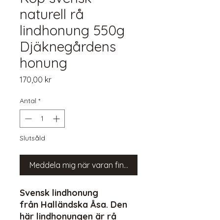
naturell rå
lindhonung 550g
Djäknegårdens
honung
Pris
170,00 kr
Antal
*
Slutsåld
Meddela mig när varan finns i lager
Svensk lindhonung
från Halländska Åsa. Den
här lindhonungen är rå