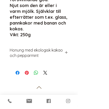
Njut som den är eller i
varm mjölk. Självklar till
efterrätter som t.ex. glass,
pannkakor med banan och
kokos.
Vikt: 250g
Honung med ekologisk kakao
och pepparmint
Djäknegårdens Mormor Gerdas Efter
Åtta.
Mums, denna dröm!! Tänk att få
smaker av after eight, mintkyss eller
akokola och veta att det bara är
nyttig honung, ekologisk kakao och
pepparmint du äter!
Honungen jag blandar den
Djäknegårdens Honung
ekologiska kakaon med varierar
Djäknegårdsvägen 11