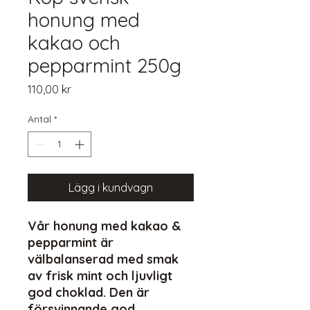
honung med
kakao och
pepparmint 250g
Pris
110,00 kr
Antal
*
Lägg i kundvagn
Vår honung med kakao &
pepparmint är
välbalanserad med smak
av frisk mint och ljuvligt
god choklad. Den är
försvinnande god.